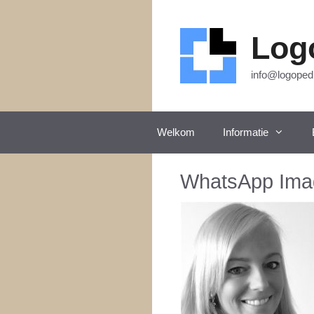
Ga
naar
de
Log
inhoud
info@logoped
Welkom
Informatie
WhatsApp Imag