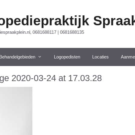
opediepraktijk Spraa
iespraakplein.nl, 0681688117 | 0681688135
Behandelgebieden
Logopedisten
Locaties
Aanme
e 2020-03-24 at 17.03.28