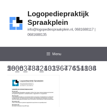
Ga
naar
de
Logopediepraktijk
inhoud
Spraakplein
info@logopediespraakplein.nl, 0681688117 |
0681688135
Menu
50663733_10156474141382800_4842433767765180416_n